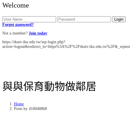
Welcome
Forgot password?
Not a member?
Join today
https://tkutv.tku.edu.tw/wp-login.php?
action=logout&redirect_to=https%3A%2F%2Ftkutv.tku.edu.tw%2F&_wpnon
與
與保育動物做鄰居
Home
Posts by 410040868