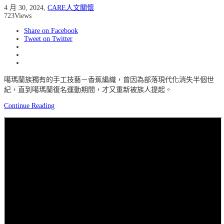
4 月 30, 2024
,
CARE人文關懷
723
Views
Share on Facebook
Tweet on Twitter
噶瑪蘭族獨有的手工技藝－香蕉編織，曾因為部落現代化消失半個世
紀，直到噶瑪蘭復名運動期間，才又重新被族人提起。
Continue Reading