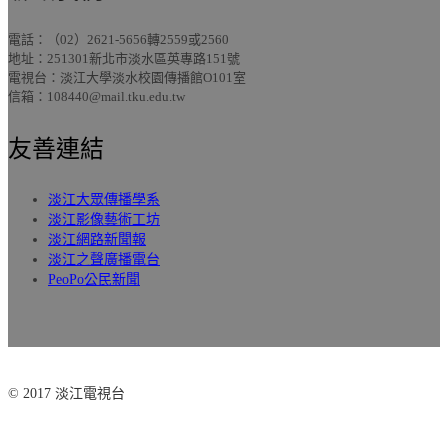
電話：（02）2621-5656轉2559或2560
地址：251301新北市淡水區英專路151號
電視台：淡江大學淡水校園傳播館O101室
信箱：108440@mail.tku.edu.tw
友善連結
淡江大眾傳播學系
淡江影像藝術工坊
淡江網路新聞報
淡江之聲廣播電台
PeoPo公民新聞
© 2017 淡江電視台