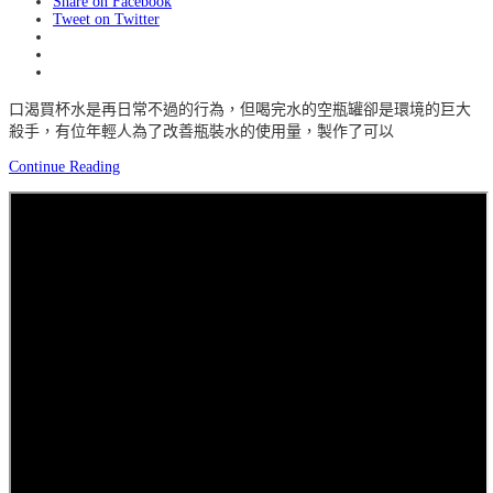
Share on Facebook
Tweet on Twitter
口渴買杯水是再日常不過的行為，但喝完水的空瓶罐卻是環境的巨大
殺手，有位年輕人為了改善瓶裝水的使用量，製作了可以
Continue Reading