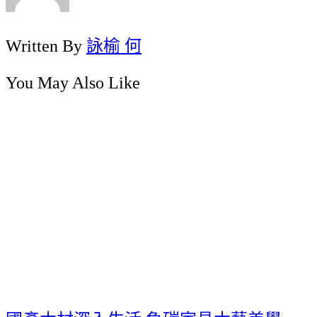
Written By
詠榆 何
You May Also Like