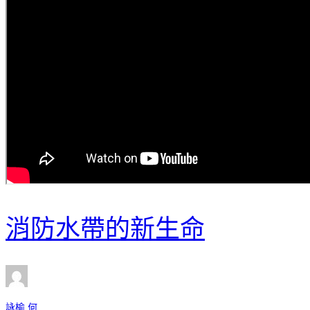
消防水帶的新生命
詠榆 何