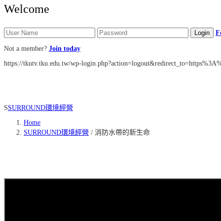
Welcome
F
Not a member?
Join today
https://tkutv.tku.edu.tw/wp-login.php?action=logout&redirect_to=http
S
SURROUND環境經營
Home
SURROUND環境經營
/
消防水帶的新生命