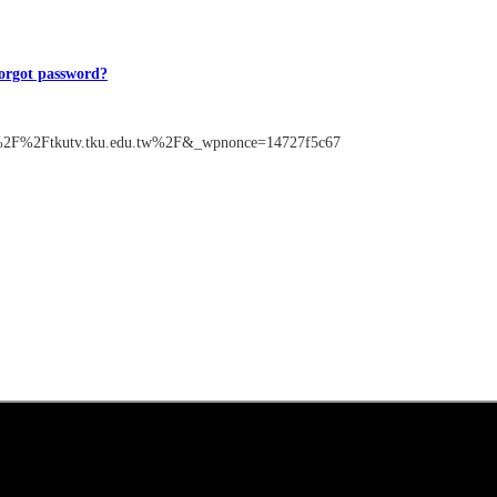
orgot password?
s%3A%2F%2Ftkutv.tku.edu.tw%2F&_wpnonce=14727f5c67