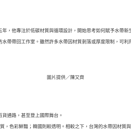
五年，他專注於低碳材質與循環設計，開始思考如何賦予水帶新
防水帶帶回工作室。雖然許多水帶因材質剝落或厚度限制，可利
圖片提供／陳又齊
百貨通路，甚至登上國際舞台。
 材質，色彩鮮豔；韓國則較透明。相較之下，台灣的水帶因材質