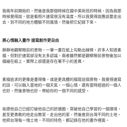
我兩年前開始的，然後是我那個時候在國中美術班的時候，因為我那
時候覺得說，就是看照片速寫很沒有溫度，所以我覺得說應該要走出
去，到不同的地方體驗不同風情，然後把它紀錄下來。
將心情融入畫作 速寫創作更自由
靜靜地觀察眼前的景物，一筆一畫在紙上勾勒出線條，許多人知道素
描，但對於速寫卻沒有太多認識，兩者雖然都是觀察眼前景物後加以
描繪在紙上，實際上卻還是存在著不小的差異。
素描追求的更像是畫得像，或是更具體的描寫這個景物，我覺得速寫
的話，可以融入當地的一個天氣，一個心情，還有當時經過的一個人
也好，然後景物也好，帶給你的一個不同的感受。
祐德他自己已經打破他自己的舒適圈，突破他自己學習的一個環境，
甚至更勇敢的他走出教室，走出他的家，然後進到台灣不同的土地。
他把台灣每一塊土地，不同的特色，都記錄在他的畫作裡面。