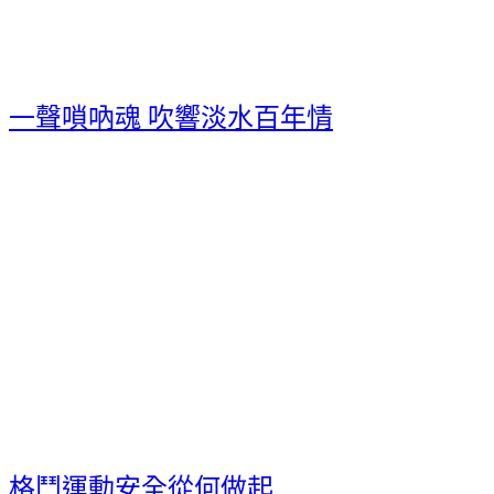
一聲嗩吶魂 吹響淡水百年情
格鬥運動安全從何做起