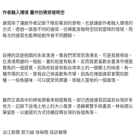
作者融入環境 畫作彷彿穿梭時空
速寫除了讓創作者記錄下眼前看到的景物，也是讓創作者融入環境的
方式，透過一張張不同的速寫，彷彿能穿梭時空回到當時的情境，而
每次的速寫也能帶給創作者不同體驗。
這裡的話是桃園的永安漁港，像我們常常到漁港去，可是我覺得說，
在漁港周邊的一個船，畫的就是有點多，反而我更喜歡去畫漁市裡面
賣魚的一個感覺，因為他就是有點台灣本土的一個鄉土的味道，有一
種市場的文化。那我自己很喜歡魚市場，因為在裡面速寫會聞到那
種，一些魚腥味，可以感受到周邊，很融入當地的一個風情。
雖然正值高中的林祐德看來相當稚氣，卻已透過速寫認識到台灣許多
地方，記錄下這塊土地上的大小風景，憑藉著雙手與畫具，林祐德以
筆留影，以速寫的方式持續詮釋台灣的各個角落。
淡江新聞 郭力誠 徐裕翔 採訪報導