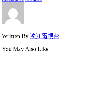
Previous Article
Next Article
Written By
淡江電視台
You May Also Like