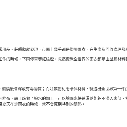
常用品。莊麒勳就發現，市面上幾乎都是塑膠雨衣，在生產及回收處理都
工作的時候，下雨停車等紅綠燈，忽然驚覺全世界的雨衣都是由塑膠材料
屬，燃燒後會釋放有毒物質；而莊麒勳利用環保材料，製造出全世界第一件
純棉布，請工廠做了撥水的加工，可以讓雨水快速滑落能夠不滲入表部，
果夏天在穿雨衣的時候，就不會感到特別的悶熱。