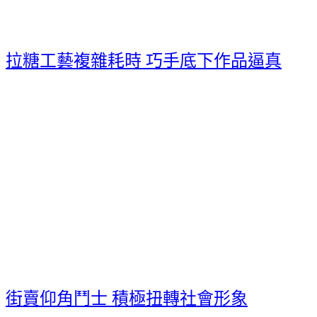
拉糖工藝複雜耗時 巧手底下作品逼真
街賣仰角鬥士 積極扭轉社會形象