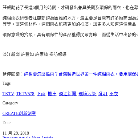
莊麒勳花了長達6個月的時間，才研發出兼具美觀及環保的雨衣，也在
純棉雨衣研發者莊麒勳認為困難的地方，最主要是台灣有許多廠商因為
等等。讓這個材料，這個雨衣能夠更加的推廣，讓更多人知道這個產品
環保意識的抬頭，具有環保性的產品獲得民眾青睞。而從生活中出發的
淡江新聞 許豐如 許家綺 採訪報導
延伸閱讀：
純棉要怎麼擋雨？台灣製造世界第一件純棉雨衣，要用環保
Tags
TKTV
,
TKTV578
,
下雨
,
機車
,
淡江新聞
,
環境污染
,
發明
,
雨衣
Category
CREATE創新創業
Date
11 月 28, 2018