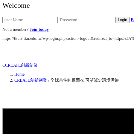
Welcome
F
Not a member?
Join today
https://tkutv.tku.edu.tw/wp-login.php?action=logout&redirect_to=https
C
CREATE創新創業
Home
CREATE創新創業
/
全球首件純棉雨衣 可望減少環境污染