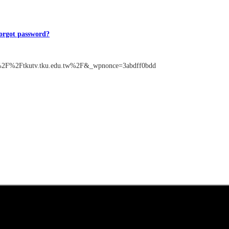
orgot password?
%3A%2F%2Ftkutv.tku.edu.tw%2F&_wpnonce=3abdff0bdd