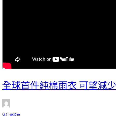
全球首件純棉雨衣 可望減
淡江電視台