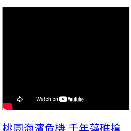
桃園海濱危機 千年藻礁搶