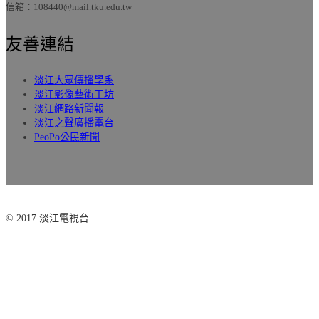
信箱：108440@mail.tku.edu.tw
友善連結
淡江大眾傳播學系
淡江影像藝術工坊
淡江網路新聞報
淡江之聲廣播電台
PeoPo公民新聞
© 2017 淡江電視台