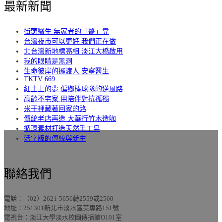
最新新聞
街頭醫生 無家者的「醫」靠
台灣夜市可以更好 我們正在做
北台灣新地標亮相 淡江大橋啟用
我的眼睛是黑洞
生命彼岸的擺渡人 安寧醫生
TKTV 669
紅土上的夢 偏鄉棒球隊的逆風路
高齡不宅家 用陪伴對抗孤獨
米干裡藏著回家的路
傳統老店再造 大華行竹木造咖
循環素材打造天然手工皂
活字版的傳統與新生
聯絡我們
電話：（02）2621-5656轉2559或2560
地址：251301新北市淡水區英專路151號
電視台：淡江大學淡水校園傳播館O101室