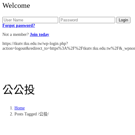
Welcome
Forgot password?
Not a member?
Join today
https://tkutv.tku.edu.tw/wp-login.php?
action=logout&redirect_to=https%3A%2F%2Ftkutv.tku.edu.tw%2F&_wpno
公
公投
Home
Posts Tagged
/
公投/