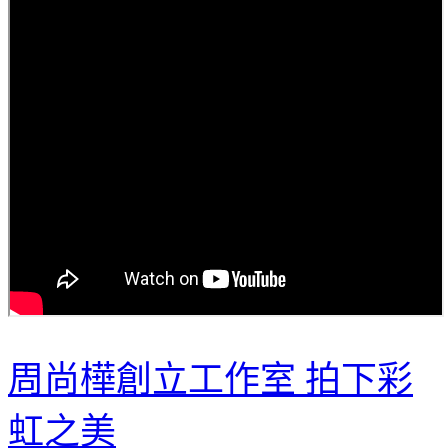
周尚樺創立工作室 拍下彩
虹之美