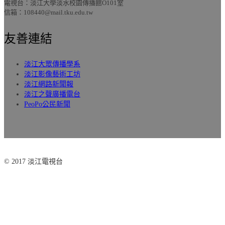
電視台：淡江大學淡水校園傳播館O101室
信箱：108440@mail.tku.edu.tw
友善連結
淡江大眾傳播學系
淡江影像藝術工坊
淡江網路新聞報
淡江之聲廣播電台
PeoPo公民新聞
© 2017 淡江電視台