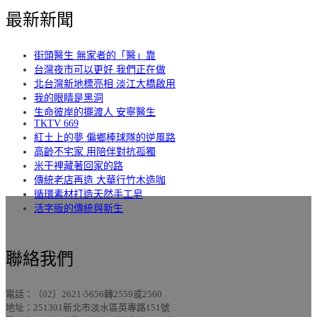
最新新聞
街頭醫生 無家者的「醫」靠
台灣夜市可以更好 我們正在做
北台灣新地標亮相 淡江大橋啟用
我的眼睛是黑洞
生命彼岸的擺渡人 安寧醫生
TKTV 669
紅土上的夢 偏鄉棒球隊的逆風路
高齡不宅家 用陪伴對抗孤獨
米干裡藏著回家的路
傳統老店再造 大華行竹木造咖
循環素材打造天然手工皂
活字版的傳統與新生
聯絡我們
電話：（02）2621-5656轉2559或2560
地址：251301新北市淡水區英專路151號