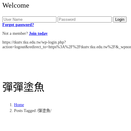
Welcome
Forgot password?
Not a member?
Join today
https://tkutv.tku.edu.tw/wp-login.php?
action=logout&redirect_to=https%3A%2F%2Ftkutv.tku.edu.tw%2F&_wpno
彈
彈塗魚
Home
Posts Tagged
/
彈塗魚/