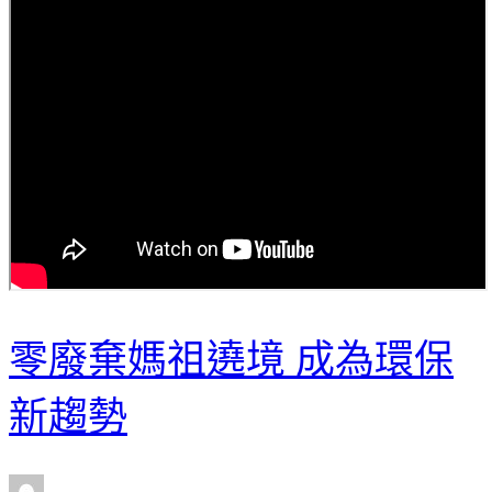
零廢棄媽祖遶境 成為環保
新趨勢