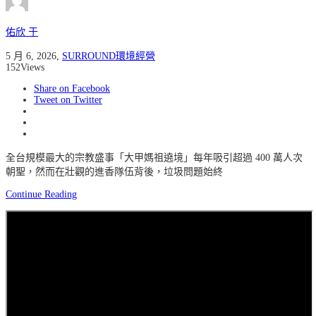
佑欣 于
5 月 6, 2026
,
SURROUND環境經營
152
Views
Share on Facebook
Tweet on Twitter
全台規模最大的宗教盛事「大甲媽祖遶境」每年吸引超過 400 萬人次
朝聖，然而在壯觀的進香隊伍背後，垃圾問題始終
Continue Reading