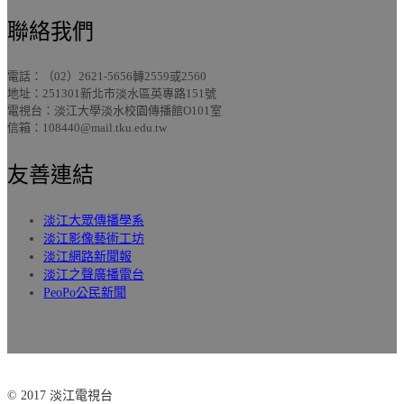
聯絡我們
電話：（02）2621-5656轉2559或2560
地址：251301新北市淡水區英專路151號
電視台：淡江大學淡水校園傳播館O101室
信箱：108440@mail.tku.edu.tw
友善連結
淡江大眾傳播學系
淡江影像藝術工坊
淡江網路新聞報
淡江之聲廣播電台
PeoPo公民新聞
© 2017 淡江電視台