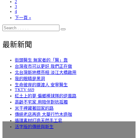
2
3
4
下一頁 »
最新新聞
街頭醫生 無家者的「醫」靠
台灣夜市可以更好 我們正在做
北台灣新地標亮相 淡江大橋啟用
我的眼睛是黑洞
生命彼岸的擺渡人 安寧醫生
TKTV 669
紅土上的夢 偏鄉棒球隊的逆風路
高齡不宅家 用陪伴對抗孤獨
米干裡藏著回家的路
傳統老店再造 大華行竹木造咖
循環素材打造天然手工皂
活字版的傳統與新生