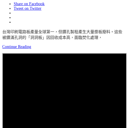
Share on Facebook
Tweet on Twitter
台灣印刷電路板產量全球第一，但鑽孔製程產生大量漿板廢料。這些
被鑽滿孔洞的「洞洞板」因回收成本高，面臨焚化處理，
Continue Reading