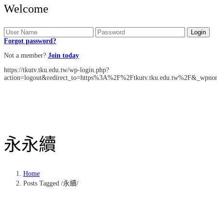
Welcome
Forgot password?
Not a member?
Join today
https://tkutv.tku.edu.tw/wp-login.php?
action=logout&redirect_to=https%3A%2F%2Ftkutv.tku.edu.tw%2F&_wpno
永
永續
Home
Posts Tagged
/
永續/