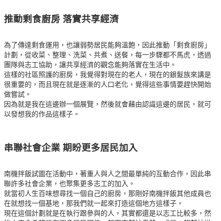
推動剩食廚房 落實共享經濟
為了傳達剩食運用，也讓弱勢居民能夠溫飽，因此推動「剩食廚房」
計劃，從收菜、整理、洗菜、共煮、送餐，每一步驟都不馬虎，透過
團隊與志工協助，讓共享經濟的觀念能夠落實在生活中。
這樣的社區照護的廚房，我覺得對現在的老人，現在的銀髮族來講是
很重要的，而且現在就是逐漸的人口老化，覺得這些事情要趕快開始
做嘗試。
因為就是我在這邊辦一個展覽，然後就會藉由認識這邊的居民，就可
以發想我的作品這樣子。
串聯社會企業 期盼更多居民加入
南機拌飯試圖在活動中，著重人與人之間最單純的互動合作，因此串
聯許多社會企業，也聚集更多志工的加入。
就當初人生百味想尋找一個自己的廚房，那剛好南機拌飯其他成員也
在就想找一個基地，那我們就一起來打造這個地方這樣子。
現在這個計劃就是在執行跟參與的人，其實都還是以志工比較多，然