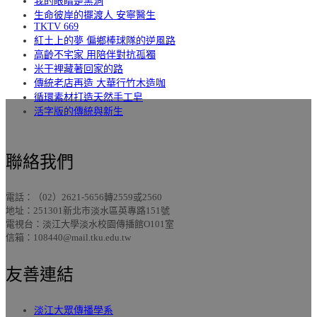
我的眼睛是黑洞
生命彼岸的擺渡人 安寧醫生
TKTV 669
紅土上的夢 偏鄉棒球隊的逆風路
高齡不宅家 用陪伴對抗孤獨
米干裡藏著回家的路
傳統老店再造 大華行竹木造咖
循環素材打造天然手工皂
活字版的傳統與新生
聯絡我們
電話：（02）2621-5656轉2559或2560
地址：251301新北市淡水區英專路151號
電視台：淡江大學淡水校園傳播館O101室
信箱：108440@mail.tku.edu.tw
友善連結
淡江大眾傳播學系