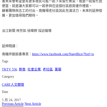
後未來會希望是有更多居民可能一起下來幫忙煮菜，或是一起幫忙送
便當，就是讓大家都可以一起參與在這個社區廚房運作裡面。
藉著團隊與志工的付出，南機場老社區因此充滿活力，未來的延伸發
展，更加值得我們期待。
淡江新聞 林芳如 徐暐婷 採訪報導
延伸閱讀：
南機拌飯臉書專頁：
https://www.facebook.com/NanjiRice/?fref=ts
Tags
TKTV 556
,
剩食
,
社會企業
,
老社區
,
萬華
Category
CARE人文關懷
Date
5 月 24, 2017
Previous Article
Next Article