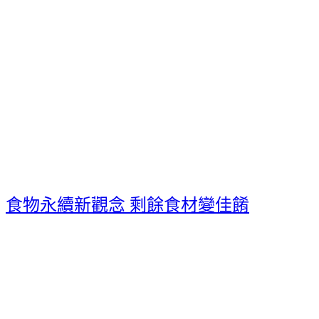
食物永續新觀念 剩餘食材變佳餚