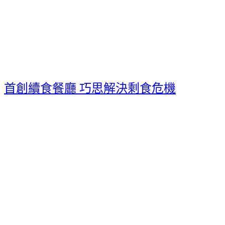
首創續食餐廳 巧思解決剩食危機