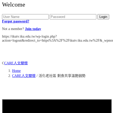
Welcome
Forgot password?
Not a member?
Join today
https://tkutv.tku.edu.tw/wp-login.php?
action=logout&redirect_to=https%3A%2F%2Ftkutv.tku.edu.tw%2F&_wpno
C
CARE人文關懷
Home
CARE人文關懷
/
活化老社區 剩食共享溫飽弱勢