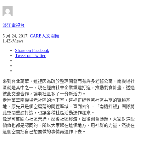
淡江電視台
5 月 24, 2017
,
CARE人文關懷
1.43k
Views
Share on Facebook
Tweet on Twitter
來到台北萬華，這裡因為疏於整理開發而有許多老舊公寓，南機場社
區就是其中之一，現在經由社會企業重建打造，推動剩食計畫，透過
彼此交流合作，讓老社區多了一分新活力。
走進萬華南機場老社區的地下室，這裡正經營著社區共享的實驗基
地，原先只是個空蕩蕩的閒置區域，直到去年，「南機拌飯」團隊將
此空間重建打造，也讓各種社區活動運作起來。
像是可能關心社區營造，然後社區經濟，然後剩食議題，大家對這些
價值也都是認同的，所以大家聚在這個地方，用社群的力量，然後在
這個空間把自己想要做的事情再運作下去。