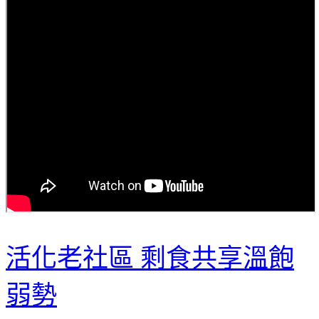
活化老社區 剩食共享溫飽
弱勢