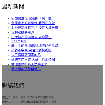
最新新聞
街頭醫生 無家者的「醫」靠
台灣夜市可以更好 我們正在做
北台灣新地標亮相 淡江大橋啟用
我的眼睛是黑洞
生命彼岸的擺渡人 安寧醫生
TKTV 669
紅土上的夢 偏鄉棒球隊的逆風路
高齡不宅家 用陪伴對抗孤獨
米干裡藏著回家的路
傳統老店再造 大華行竹木造咖
循環素材打造天然手工皂
活字版的傳統與新生
聯絡我們
電話：（02）2621-5656轉2559或2560
地址：251301新北市淡水區英專路151號