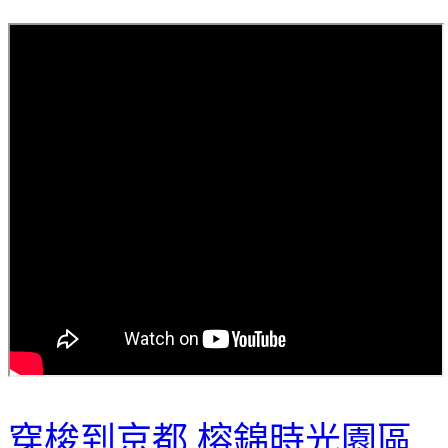
穿梭到京都 榕錦時光園區