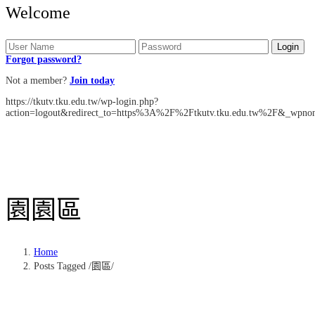
Welcome
Forgot password?
Not a member?
Join today
https://tkutv.tku.edu.tw/wp-login.php?
action=logout&redirect_to=https%3A%2F%2Ftkutv.tku.edu.tw%2F&_wpno
園
園區
Home
Posts Tagged
/
園區/