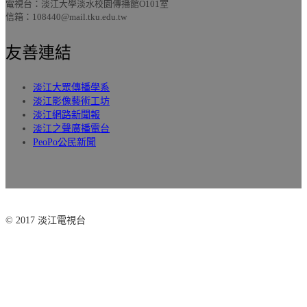
電視台：淡江大學淡水校園傳播館O101室
信箱：108440@mail.tku.edu.tw
友善連結
淡江大眾傳播學系
淡江影像藝術工坊
淡江網路新聞報
淡江之聲廣播電台
PeoPo公民新聞
© 2017 淡江電視台