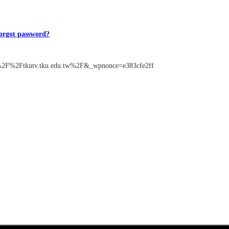
orgot password?
%3A%2F%2Ftkutv.tku.edu.tw%2F&_wpnonce=e383cfe2ff