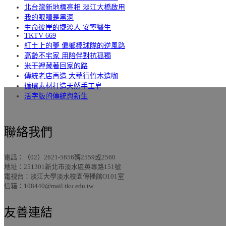
北台灣新地標亮相 淡江大橋啟用
我的眼睛是黑洞
生命彼岸的擺渡人 安寧醫生
TKTV 669
紅土上的夢 偏鄉棒球隊的逆風路
高齡不宅家 用陪伴對抗孤獨
米干裡藏著回家的路
傳統老店再造 大華行竹木造咖
循環素材打造天然手工皂
活字版的傳統與新生
聯絡我們
電話：（02）2621-5656轉2559或2560
地址：251301新北市淡水區英專路151號
電視台：淡江大學淡水校園傳播館O101室
信箱：108440@mail.tku.edu.tw
友善連結