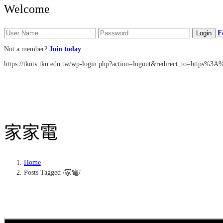
Welcome
F
Not a member?
Join today
https://tkutv.tku.edu.tw/wp-login.php?action=logout&redirect_to=https
家
家電
Home
Posts Tagged
/
家電/