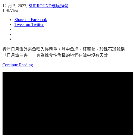
12 月 5, 2023
,
SURROUND環境經營
1.9k
Views
Share on Facebook
Tweet on Twitter
近年日月潭外來魚種入侵嚴重，其中魚虎、紅魔鬼、珍珠石斑號稱
「日月潭三害」，身為掠食性魚種的牠們在潭中沒有天敵，
Continue Reading