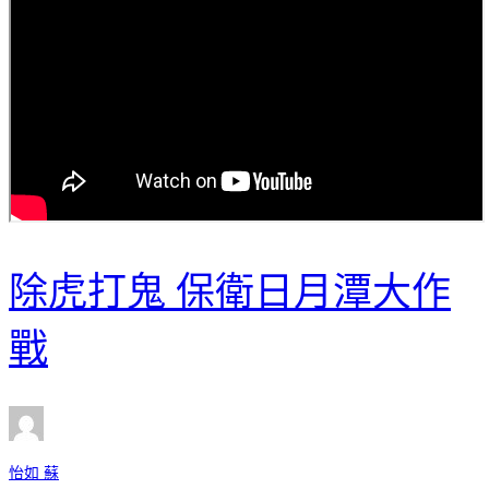
除虎打鬼 保衛日月潭大作
戰
怡如 蘇