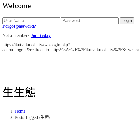
Welcome
Forgot password?
Not a member?
Join today
https://tkutv.tku.edu.tw/wp-login.php?
action=logout&redirect_to=https%3A%2F%2Ftkutv.tku.edu.tw%2F&_wpnon
生
生態
Home
Posts Tagged
/
生態/