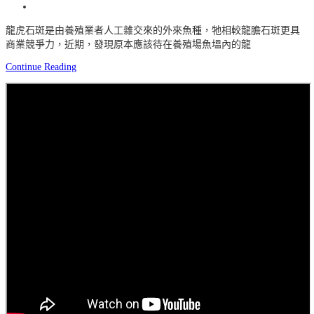
龍虎石斑是由養殖業者人工雜交來的外來魚種，牠相較龍膽石斑更具
商業競爭力，近期，發現原本應該待在養殖場魚塭內的龍
Continue Reading