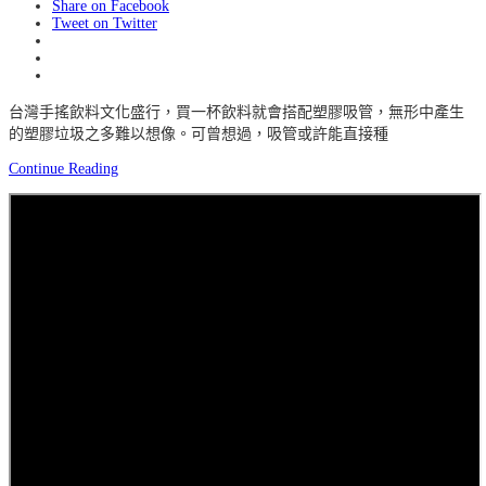
Share on Facebook
Tweet on Twitter
台灣手搖飲料文化盛行，買一杯飲料就會搭配塑膠吸管，無形中產生
的塑膠垃圾之多難以想像。可曾想過，吸管或許能直接種
Continue Reading