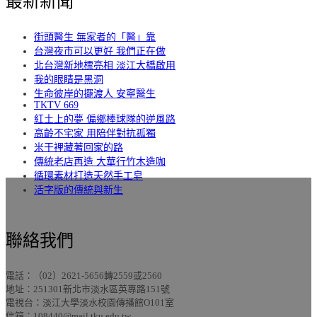
最新新聞
街頭醫生 無家者的「醫」靠
台灣夜市可以更好 我們正在做
北台灣新地標亮相 淡江大橋啟用
我的眼睛是黑洞
生命彼岸的擺渡人 安寧醫生
TKTV 669
紅土上的夢 偏鄉棒球隊的逆風路
高齡不宅家 用陪伴對抗孤獨
米干裡藏著回家的路
傳統老店再造 大華行竹木造咖
循環素材打造天然手工皂
活字版的傳統與新生
聯絡我們
電話：（02）2621-5656轉2559或2560
地址：251301新北市淡水區英專路151號
電視台：淡江大學淡水校園傳播館O101室
信箱：108440@mail.tku.edu.tw