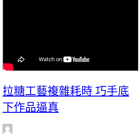
拉糖工藝複雜耗時 巧手底
下作品逼真