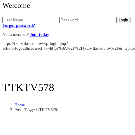
Welcome
Forgot password?
Not a member?
Join today
https://tkutv.tku.edu.tw/wp-login.php?
action=logout&redirect_to=https%3A%2F%2Ftkutv.tku.edu.tw%2F&_wpno
T
TKTV578
Home
Posts Tagged
/
TKTV578/