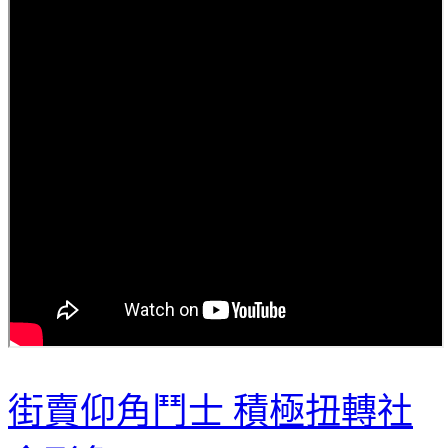
街賣仰角鬥士 積極扭轉社