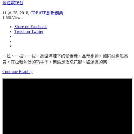
淡江電視台
11 月 28, 2018
,
CREATE創新創業
1.66k
Views
Share on Facebook
Tweet on Twitter
ㄧ拉、一捏、一拔，高溫淬煉下的愛素糖，晶瑩剔透，如同絲綢般高
貴。在拉糖師傅的巧手下，無論是玫瑰花瓣、貓頭鷹的英
Continue Reading