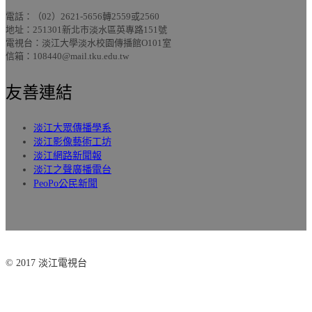
電話：（02）2621-5656轉2559或2560
地址：251301新北市淡水區英專路151號
電視台：淡江大學淡水校園傳播館O101室
信箱：108440@mail.tku.edu.tw
友善連結
淡江大眾傳播學系
淡江影像藝術工坊
淡江網路新聞報
淡江之聲廣播電台
PeoPo公民新聞
© 2017 淡江電視台