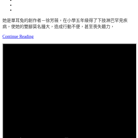
她是單耳兔的創作者－徐芳薇，在小學五年級得了下肢淋巴罕見疾
病，使她的雙腳莫名腫大，造成行動不便，甚至喪失聽力，
Continue Reading