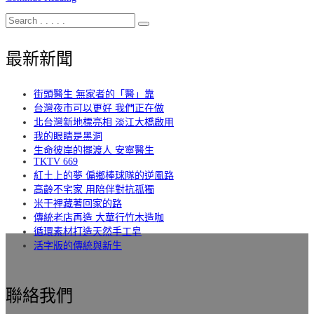
最新新聞
街頭醫生 無家者的「醫」靠
台灣夜市可以更好 我們正在做
北台灣新地標亮相 淡江大橋啟用
我的眼睛是黑洞
生命彼岸的擺渡人 安寧醫生
TKTV 669
紅土上的夢 偏鄉棒球隊的逆風路
高齡不宅家 用陪伴對抗孤獨
米干裡藏著回家的路
傳統老店再造 大華行竹木造咖
循環素材打造天然手工皂
活字版的傳統與新生
聯絡我們