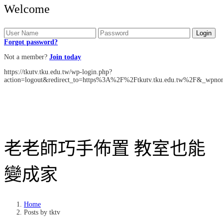
Welcome
Forgot password?
Not a member?
Join today
https://tkutv.tku.edu.tw/wp-login.php?
action=logout&redirect_to=https%3A%2F%2Ftkutv.tku.edu.tw%2F&_wpno
老
老師巧手佈置 教室也能
變成家
Home
Posts by tktv