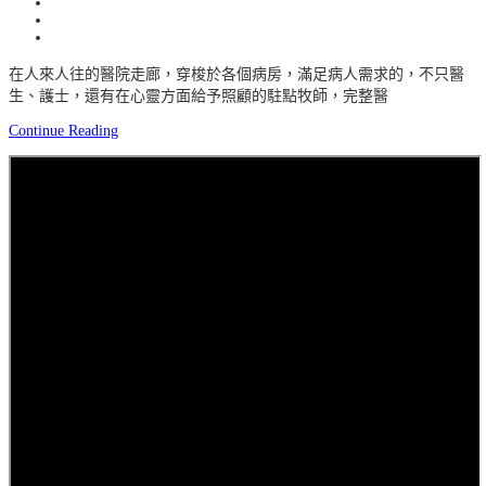
在人來人往的醫院走廊，穿梭於各個病房，滿足病人需求的，不只醫
生、護士，還有在心靈方面給予照顧的駐點牧師，完整醫
Continue Reading