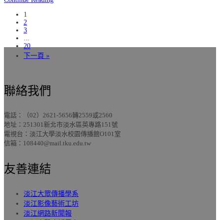
1
2
3
...
20
下一頁 »
聯絡我們
電話：（02）2621-5656轉2559或2560
地址：251301新北市淡水區英專路151號
電視台：淡江大學淡水校園傳播館O101室
信箱：108440@mail.tku.edu.tw
友善連結
淡江大眾傳播學系
淡江影像藝術工坊
淡江網路新聞報