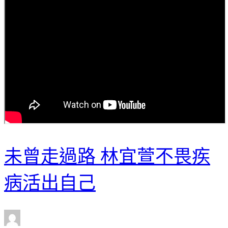
未曾走過路 林宜萱不畏疾
病活出自己