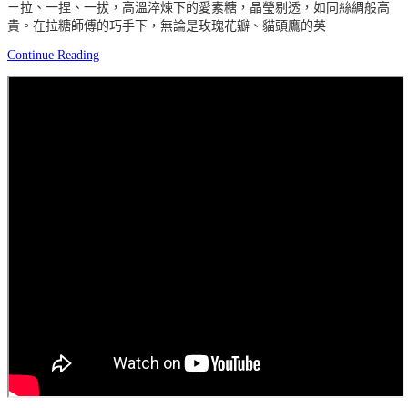
ㄧ拉、一捏、一拔，高溫淬煉下的愛素糖，晶瑩剔透，如同絲綢般高
貴。在拉糖師傅的巧手下，無論是玫瑰花瓣、貓頭鷹的英
Continue Reading