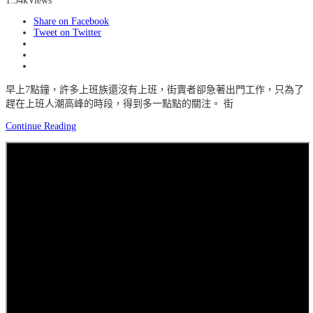
1.34k
Views
Share on Facebook
Tweet on Twitter
早上7點鐘，許多上班族還沒有上班，街賣者卻急著出門工作，只為了
趕在上班人潮高峰的時段，得到多一點點的關注。 街
Continue Reading