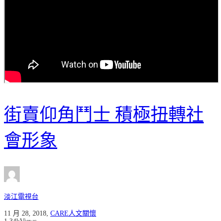
街賣仰角鬥士 積極扭轉社
會形象
淡江電視台
11 月 28, 2018
,
CARE人文關懷