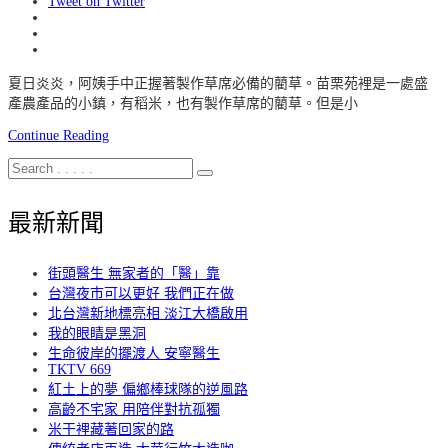
Tweet on Twitter
夏日炎炎，阿姨手中正握著製作草席必備的藺草。苗栗苑裡是一處盛
產農產品的小鎮，有稻米，也有製作草席的藺草。但是小
Continue Reading
最新新聞
街頭醫生 無家者的「醫」靠
台灣夜市可以更好 我們正在做
北台灣新地標亮相 淡江大橋啟用
我的眼睛是黑洞
生命彼岸的擺渡人 安寧醫生
TKTV 669
紅土上的夢 偏鄉棒球隊的逆風路
高齡不宅家 用陪伴對抗孤獨
米干裡藏著回家的路