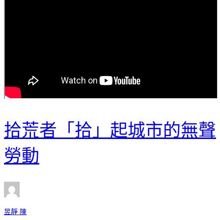
拾荒者「拾」起城市的無聲
勞動
昱靜 陳