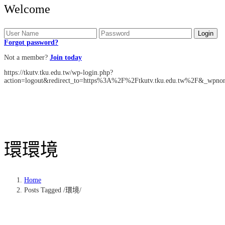
Welcome
Forgot password?
Not a member?
Join today
https://tkutv.tku.edu.tw/wp-login.php?
action=logout&redirect_to=https%3A%2F%2Ftkutv.tku.edu.tw%2F&_wpno
環
環境
Home
Posts Tagged
/
環境/