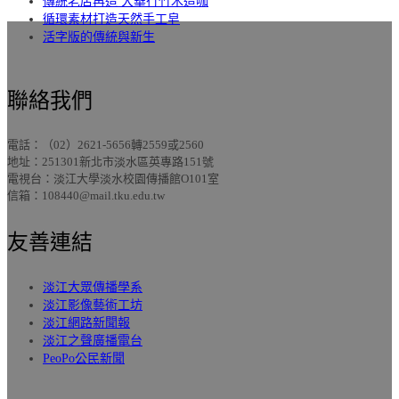
傳統老店再造 大華行竹木造咖
循環素材打造天然手工皂
活字版的傳統與新生
聯絡我們
電話：（02）2621-5656轉2559或2560
地址：251301新北市淡水區英專路151號
電視台：淡江大學淡水校園傳播館O101室
信箱：108440@mail.tku.edu.tw
友善連結
淡江大眾傳播學系
淡江影像藝術工坊
淡江網路新聞報
淡江之聲廣播電台
PeoPo公民新聞