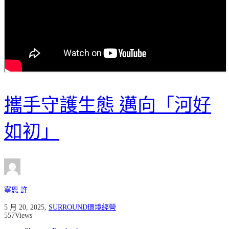
攜手守護生態 邁向「河好
如初」
寧恩 許
5 月 20, 2025
,
SURROUND環境經營
557
Views