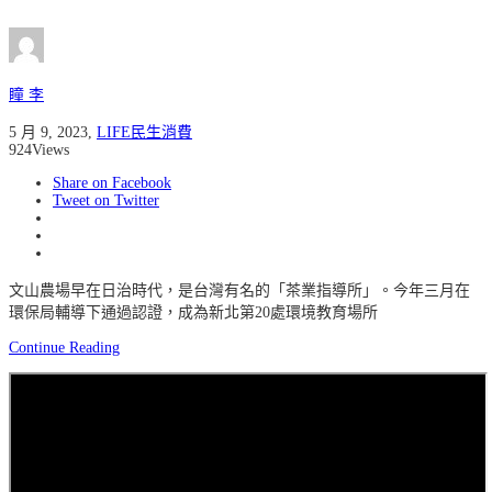
瞳 李
5 月 9, 2023
,
LIFE民生消費
924
Views
Share on Facebook
Tweet on Twitter
文山農場早在日治時代，是台灣有名的「茶業指導所」。今年三月在
環保局輔導下通過認證，成為新北第20處環境教育場所
Continue Reading