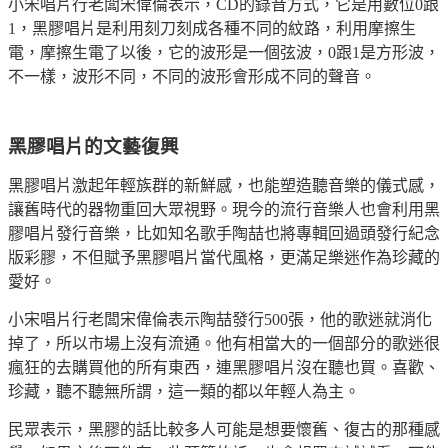
小宋
唱片行老闆宋偉倫表示，CD的錄音方式，它是用數位0跟
1，黑膠唱片是利用刻刀刻成各種不同的紋路，利用摩擦生
電，摩擦生電了以後，它的波形是一個弦波，0跟1是方形波，
不一樣，波形不同，不同的波形會形成不同的聲音。
黑膠唱片的文藝復興
黑膠唱片激起年輕族群的新鮮感，也能塑造聽音樂的儀式感，
讓舊時代的器物重回大眾視野。現今的流行音樂人也會利用黑
膠唱片發行音樂，比如知名歌手陶喆也將專輯回過頭發行紀念
版彩膠，不但賦予黑膠唱片當代風格，更滿足樂迷作為珍藏的
愛好。
小宋
唱片行老闆宋偉倫表示陶喆發行500張，他的歌迷就消化
掉了，所以市場上沒有流通。他有相當大的一個部分的歌迷很
瘋狂的去購買他的所有東西，連黑膠唱片沒在聽也買。喜歡、
珍藏，聽不聽無所謂，這一類的都以年輕人為主。
民眾表示，黑膠的話比較多人可能是想要懷舊、復古的那種感