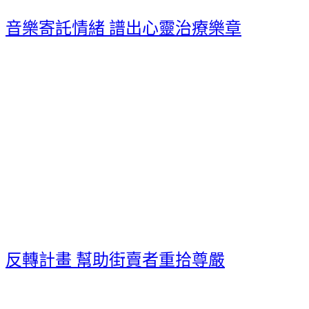
音樂寄託情緒 譜出心靈治療樂章
反轉計畫 幫助街賣者重拾尊嚴