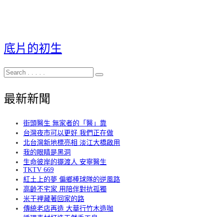
底片的初生
最新新聞
街頭醫生 無家者的「醫」靠
台灣夜市可以更好 我們正在做
北台灣新地標亮相 淡江大橋啟用
我的眼睛是黑洞
生命彼岸的擺渡人 安寧醫生
TKTV 669
紅土上的夢 偏鄉棒球隊的逆風路
高齡不宅家 用陪伴對抗孤獨
米干裡藏著回家的路
傳統老店再造 大華行竹木造咖