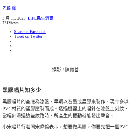
乙鵬 楊
3 月 11, 2025
,
LIFE民生消費
731
Views
Share on Facebook
Tweet on Twitter
攝影 / 陳儀善
黑膠唱片知多少
黑膠唱片的基底為漆盤，早期以石墨或蟲膠來製作，現今多以
PVC材質的塑膠壓製而成。透過機器上的唱針在漆盤上刻紋，
當唱針滑過這些紋路時，所產生的振動就能發出聲音。
小宋唱片行老闆宋偉倫表示，想要做黑膠，你要先把一個PVC