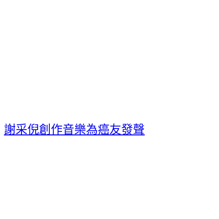
謝采倪創作音樂為癌友發聲