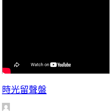
時光留聲盤