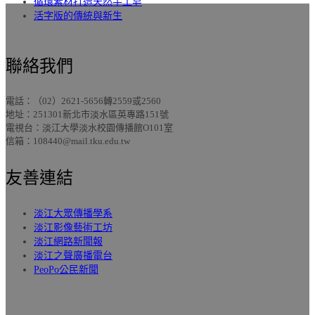
循環素材打造天然手工皂
活字版的傳統與新生
聯絡我們
電話：（02）2621-5656轉2559或2560
地址：251301新北市淡水區英專路151號
電視台：淡江大學淡水校園傳播館O101室
信箱：108440@mail.tku.edu.tw
友善連結
淡江大眾傳播學系
淡江影像藝術工坊
淡江網路新聞報
淡江之聲廣播電台
PeoPo公民新聞