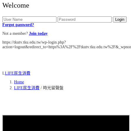
Welcome
Forgot password?
Not a member?
Join today
https://tkutv.tku.edu.tw/wp-login.php?
action=logout&redirect_to=https%3A%2F%2Ftkutv.tku.edu.tw%2F&_wpno
L
LIFE民生消費
Home
LIFE民生消費
/
時光留聲盤