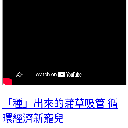
「種」出來的蒲草吸管 循
環經濟新寵兒