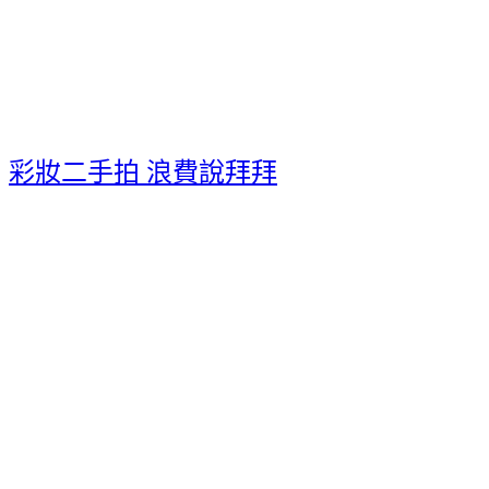
彩妝二手拍 浪費說拜拜