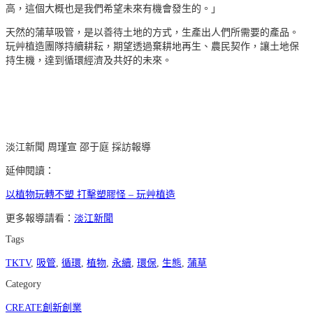
高，這個大概也是我們希望未來有機會發生的。」
天然的蒲草吸管，是以善待土地的方式，生產出人們所需要的產品。
玩艸植造團隊持續耕耘，期望透過棄耕地再生、農民契作，讓土地保
持生機，達到循環經濟及共好的未來。
淡江新聞 周瑾宣 邵于庭 採訪報導
延伸閱讀：
以植物玩轉不塑 打擊塑膠怪 – 玩艸植造
更多報導請看：
淡江新聞
Tags
TKTV
,
吸管
,
循環
,
植物
,
永續
,
環保
,
生態
,
蒲草
Category
CREATE創新創業